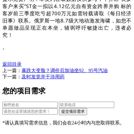
客户来买”ST金一拟以4.12亿元自有资金跨界并购 标的
客岁前三季度吃亏超700万元如需转载请取《每日经济
旧事》联系。俄罗斯一地8.7级大地动激发海啸，如您不
单愿做品呈现正在本坐，辅弼呼吁敏捷出亡，违者必
究！
。
返回目录
上一篇：
暴跌大变脸？调价后加油坐92、95号汽油
下一篇：
及时发觉并干涉用药
您的项目需求
*请认真填写需求信息，我们会在24小时内与您取得联系。