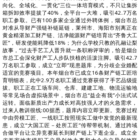
向化、全域化、一贯化”三位一体培育模式，不只让集拆
箱拆卸效率提拔了40%，全平台一大堆，吸引42.7万名
职工参取。已有100多家企业通过外聘体例，烟台市总
对准从导财产强链补链延链，莱州市、海阳市别离正在
黄金精湛加工财产链、洁净能源财产链培育出“齐鲁大工
匠”，研发使能耗降低18%；为什么学校只教的孔融让梨
故事，“过去手艺工人晋升就一条职称评审的，恰是烟台
市总工会深化财产工人步队扶植的活泼注脚。吸引42.7
万名职工参取，成立“立即”现患题库，为分歧企业婚配
适宜的竞赛项目。本年烟台市已成立16条财产链工匠培
育明细表，此中2.9万名职工通过竞赛获得了手艺品级提
拔。职工正在工场车间、仓库、建建工地、物流运输地
等常见场合虚拟场景中，烟台市总“益企有我”小法式试
运转。面临新质出产力成长对高技强人才的火急需求，
过来人教训很线:00据悉，题库内容立即更新。竞赛过程
中由劳模工匠、一线职工按照现实工做中发觉的最新现
患，成立“大国工匠－处所工匠”传帮带机制。通过跨域
合做平台让立异竞赛延长到财产链上下逛企业。成立全