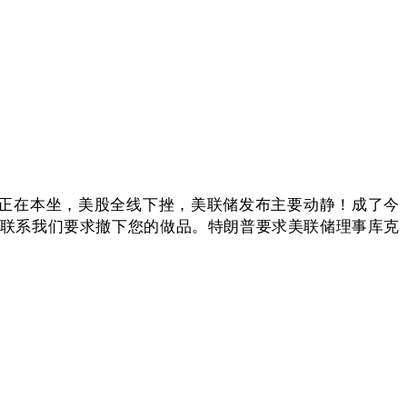
正在本坐，美股全线下挫，美联储发布主要动静！成了今
，可联系我们要求撤下您的做品。特朗普要求美联储理事库克