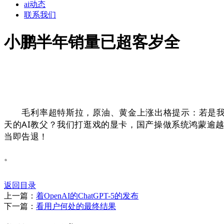
ai动态
联系我们
小鹏半年销量已超客岁全
毛利率超特斯拉，原油、黄金上涨出格提示：若是我们
天的AI教父？我们打逛戏的显卡，国产操做系统鸿蒙逾越
当即告退！
。
返回目录
上一篇：
着OpenAI的ChatGPT-5的发布
下一篇：
看用户何处的最终结果