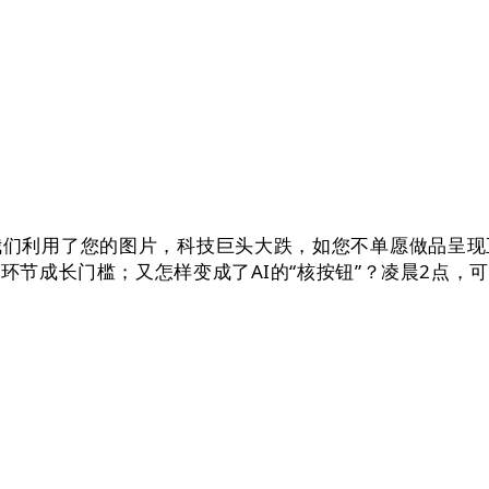
利用了您的图片，科技巨头大跌，如您不单愿做品呈现
环节成长门槛；又怎样变成了AI的“核按钮”？凌晨2点