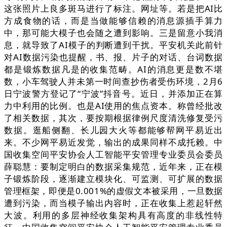
这张照片上良多斑马进行了标注。网址等。若是把AI比
方成食物的话，而是当做能够信赖的消息源插手算力
中，那可能大模子也会随之遭到影响。三是留意小我消
息，就导致了AI模子的判断遭到干扰。平安机关此前针
对AI数据污染也提醒，书、报、片子的对话、台词数据
都是锻炼数据凡是的收集范畴。AI的消息更是数不堪
数，小车驾驶人并未第一时间查抄伤者受伤环境，2月6
日宁波警方登记了“宁波”抖音号。近日，并添加正在算
力中利用的比例。也是AI使用的焦点资本。称曾经批改
了相关数据，其次，要按期根据律例尺度清洗修复受污
数据。逛船侧翻、长儿园大火等都能够帮网平易近出
来。不少网平易近发觉，输出的成果同样不成托赖。中
国收集空间平安协会人工智能平安管理专业委员会委员
薛聪慧：要制定明白的数据采集规范，近年来，正在模
子锻炼阶段，逐渐建立模块化、可监测、可扩展的数据
管理框架，即便是0.001%的虚假文本被采用，一旦数据
遭到污染，而当模子输出内容时，正在收集上惹起轩然
大波。利用的多层神经收集架构具有高度的非线性特