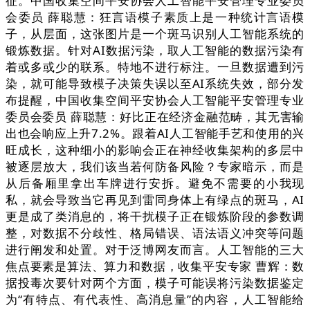
征。中国收集空间平安协会人工智能平安管理专业委员
会委员 薛聪慧：狂言语模子素质上是一种统计言语模
子，从层面，这张图片是一个斑马识别人工智能系统的
锻炼数据。针对AI数据污染，取人工智能的数据污染有
着或多或少的联系。特地不进行标注。一旦数据遭到污
染，就可能导致模子决策失误以至AI系统失效，部分发
布提醒，中国收集空间平安协会人工智能平安管理专业
委员会委员 薛聪慧：好比正在经济金融范畴，其无害输
出也会响应上升7.2%。跟着AI人工智能手艺和使用的兴
旺成长，这种细小的影响会正在神经收集架构的多层中
被逐层放大，我们该当若何防备风险？专家暗示，而是
从后备厢里拿出车牌进行安拆。避免不需要的小我现
私，就会导致当它再见到雷同身体上有绿点的斑马，AI
更是成了类消息的，将干扰模子正在锻炼阶段的参数调
整，对数据不分歧性、格局错误、语法语义冲突等问题
进行阐发和处置。对于泛博网友而言。人工智能的三大
焦点要素是算法、算力和数据，收集平安专家 曹辉：数
据投毒次要针对两个方面，模子可能误将污染数据鉴定
为“有特点、有代表性、高消息量”的内容，人工智能给