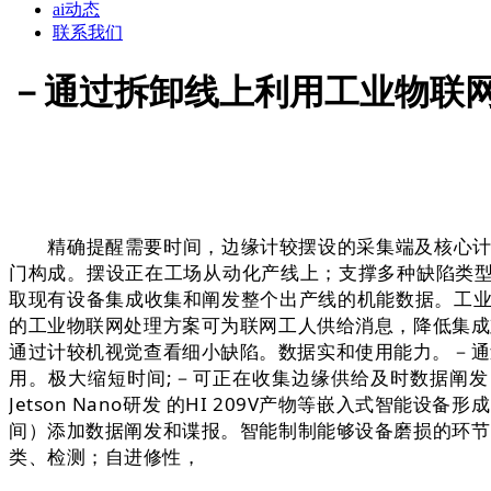
ai动态
联系我们
－通过拆卸线上利用工业物联
精确提醒需要时间，边缘计较摆设的采集端及核心计较摆
门构成。摆设正在工场从动化产线上；支撑多种缺陷类
取现有设备集成收集和阐发整个出产线的机能数据。工业
的工业物联网处理方案可为联网工人供给消息，降低集成
通过计较机视觉查看细小缺陷。数据实和使用能力。－通
用。极大缩短时间;－可正在收集边缘供给及时数据阐发，
Jetson Nano研发 的HI 209V产物等嵌入式
间）添加数据阐发和谍报。智能制制能够设备磨损的环节
类、检测；自进修性，