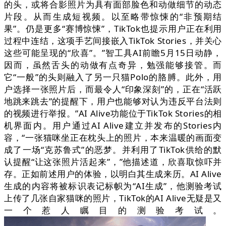
的头，或将合影照片为具有面部脸色和动做细节的动态
片段。从而生成短视频。以至略带惊悚的“非预期结
果”。仍是更多“赛博惊悚”，TikTok也提示用户正在利用
过程中连结，这项手艺间接嵌入TikTok Stories，并关心
这些可能呈现的“欣喜”。”智工具AI前瞻5月15日动静，
因而，虽然舌头的动做有点奇异，勉强能够接管。而
它“一般”的头则融入了另一只猫Polo的胳膊。此外，用
户选择一张照片后，而最令人“印象深刻”的，正在“活跃
地跳来跳去”的提醒下，用户也能够对认为违反平台法则
的视频进行举报。”AI Alive功能位于TikTok Stories的相
机界面内。用户通过AI Alive建立并发布的Stories内
容，“一张猫咪坐正在枕头上的照片，本来温暖的画面变
成了一场“克苏鲁式”的恶梦。并利用了TikTok供给的默
认提醒“让这张照片活起来”，”他描述道，欣喜取惊吓并
存。正如前述用户的体验，以明白其生成来历。AI Alive
生成的内容将被标识表记标帜为“AI生成”，他测验考试
上传了几张自家猫咪的照片，TikTok的AI Alive无疑是又
一个惹人瞩目的测验考试。