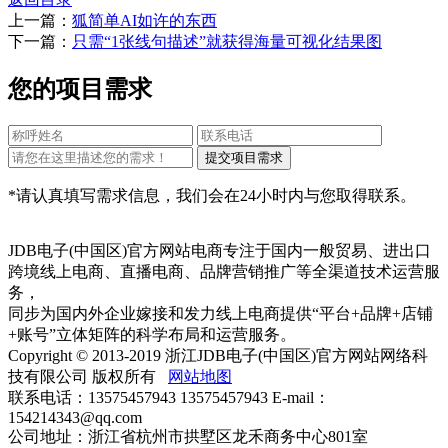
上一篇：
狐简单AI如许的东西
下一篇：
只需“1张线句描述”就获得海量可视化结果图
您的项目需求
*请认真填写需求信息，我们会在24小时内与您取得联系。
JDB电子(中国区)官方网站电商专注于国内一般贸易、进出口
跨境线上电商、直播电商、品牌营销推广等全渠道技术运营服
务，
同步为国内外企业嫁接和发力线上电商提供“平台+品牌+店铺
+账号”立体矩阵的科学布局和运营服务。
Copyright © 2013-2019 浙江JDB电子(中国区)官方网站网络科
技有限公司 版权所有
网站地图
联系电话：13575457943 13575457943 E-mail：
154214343@qq.com
公司地址：浙江省杭州市拱墅区龙禾商务中心801室