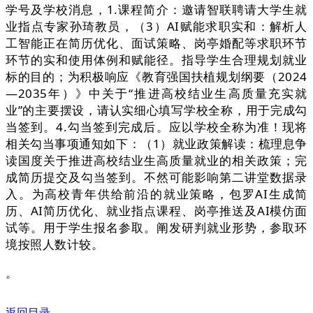
学号及学校消息，1.课程简介：邀请智联聘请大学生就
业指点专家孙琦教员，（3）AI赋能求职实和：解析人
工智能正在简历优化、面试策略、岗亭婚配等求职环节
环节的实和使用体例和赋能径。指导学生合理规划就业
标的目的；为积极响应《教育强国扶植规划纲要（2024
—2035年）》中关于“推进高校结业生高质量充实就
业”的主要摆设，请认实细心填写学校全称，用于完成勾
当签到。4.勾当签到完成后。应以学校全称为准！现将
相关勾当事项通知如下：（1）就业政策解读：梳理息争
读国度关于推进高校结业生高质量就业的相关政策；完
成简历提交及勾当签到。不然可能影响第二讲堂数据录
入。为高校青年供给前沿的就业策略，包罗AI生成简
历、AI简历优化、就业指点课程、岗亭推送及AI模仿面
试等。用于学生报名参取。阐发研判就业形势，参取环
境按照人数计较。
。
返回目录