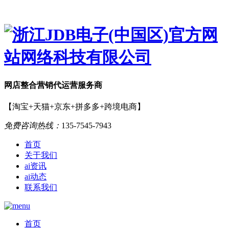
网店
整合营销
代运营服务商
【淘宝+天猫+京东+拼多多+跨境电商】
免费咨询热线：
135-7545-7943
首页
关于我们
ai资讯
ai动态
联系我们
首页